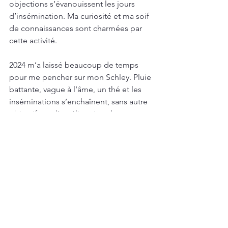
objections s’évanouissent les jours 
d’insémination. Ma curiosité et ma soif 
de connaissances sont charmées par 
cette activité. 
2024 m’a laissé beaucoup de temps 
pour me pencher sur mon Schley. Pluie 
battante, vague à l’âme, un thé et les 
inséminations s’enchaînent, sans autre 
objectif que l’amélioration de ma 
technique.  On verra où cela me mène. 
Voir tout
Posts récents